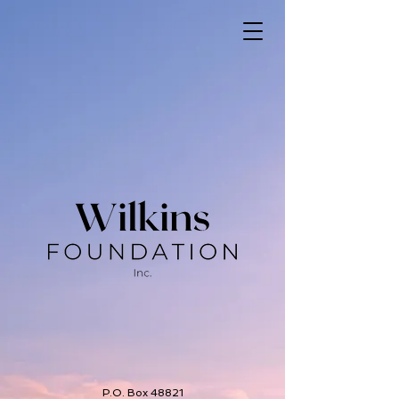
P.O. Box 48821